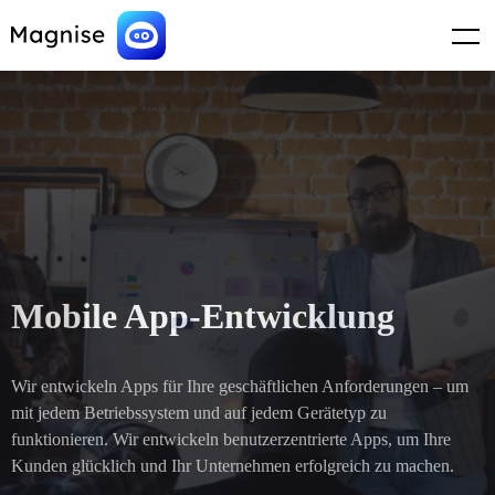
WordPress database error:
[Disk full (/tmp/#sql_1_0.MAI); waiting for
someone to free some space... (errno: 28 "No space left on device")]
SHOW FULL COLUMNS FROM `wp_options`
Mobile App-Entwicklung
Wir entwickeln Apps für Ihre geschäftlichen Anforderungen – um
mit jedem Betriebssystem und auf jedem Gerätetyp zu
funktionieren. Wir entwickeln benutzerzentrierte Apps, um Ihre
Kunden glücklich und Ihr Unternehmen erfolgreich zu machen.