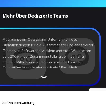
Mehr Über Dedizierte Teams
Magnise ist ein Outstaffing-Unternehmen, das
Dienstleistungen für die Zusammenstellung engagierter
Teams von Softwareentwicklern anbietet. Wir arbeiten
seit 2005 in der Zusammenstellung von Teams für
Kunden. Mithilfe eines zeit- und material basierten
Outstaffing-Modells bieten wir die Möglichkeit,
Softwareentwickler auf der Client-Seite remote zu
verwalten. Unser dediziertes Entwicklungsteam in der
Ukraine lässt sich nahtlos in Ihr internes Entwicklungsteam
integrieren, um den Entwicklungsprozess zu
rationalisieren, eine nahtlose Kommunikation zu
gewährleisten und Ergebnisse mit schneller
Software-entwicklung